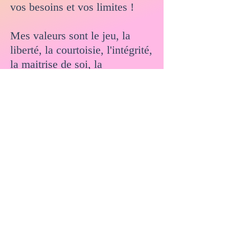
vos besoins et vos limites !
Mes valeurs sont le jeu, la
liberté, la courtoisie, l'intégrité,
la maitrise de soi, la
persévérance et l'esprit
indomptable.
Qui sommes nous?
Podcast